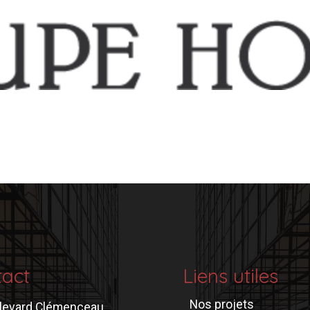
tact
Liens utiles
Nos projets
levard Clémenceau