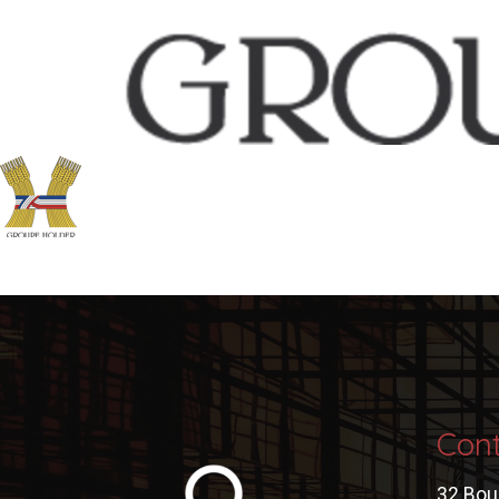
Con
32 Bou